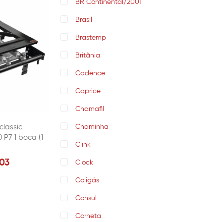
BR Continental/2001
Brasil
Brastemp
Britânia
Cadence
Caprice
Chamafil
classic
Chaminha
 P7 1 boca (1
Clink
03
Clock
Coligás
Consul
Corneta