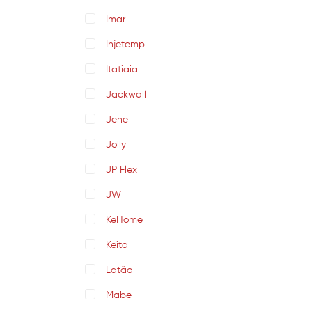
Imar
Injetemp
Itatiaia
Jackwall
Jene
Jolly
JP Flex
JW
KeHome
Keita
Latão
Mabe