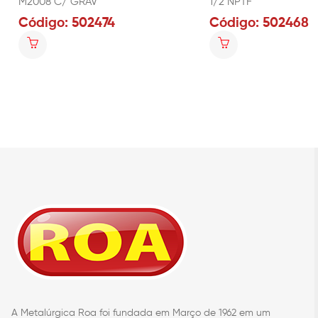
M2008 C/ GRAV
1/2 NPTF
Código: 502474
Código: 502468
A Metalúrgica Roa foi fundada em Março de 1962 em um