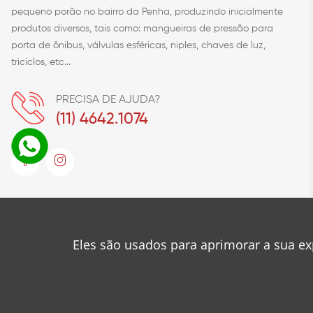
pequeno porão no bairro da Penha, produzindo inicialmente
produtos diversos, tais como: mangueiras de pressão para
porta de ônibus, válvulas esféricas, niples, chaves de luz,
triciclos, etc...
PRECISA DE AJUDA?
(11) 4642.1074
© 2023
Metalúrgica Roa
Desenvolvido por
❤
Mancini Design
Eles são usados para aprimorar a sua ex