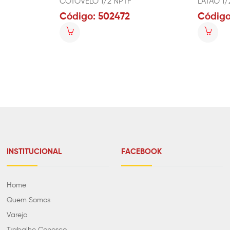
COTOVELO 1/2 NPTF
LATÃO 1/
Código: 502472
Código
INSTITUCIONAL
FACEBOOK
Home
Quem Somos
Varejo